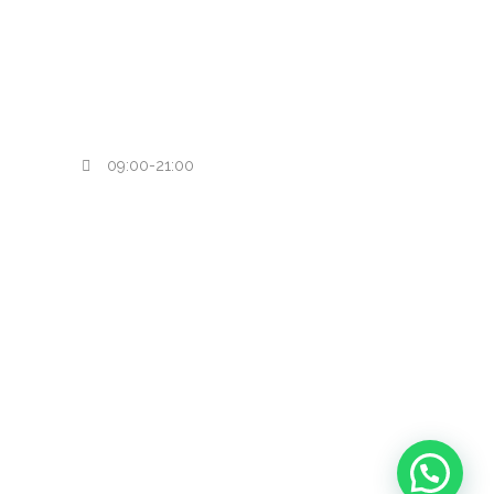
Çocuk Diş Hekimliği
7117 Sok. 30 Ağustos Mah. Simge Sit.
No:14/I K:1 D:2 Egekent, D:2, 35663
Menemen/İzmir
0507 973 7366
09:00-21:00